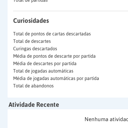
Total de partidas
Curiosidades
Total de pontos de cartas descartadas
Total de descartes
Curingas descartados
Média de pontos de descarte por partida
Média de descartes por partida
Total de jogadas automáticas
Média de jogadas automáticas por partida
Total de abandonos
Atividade Recente
Nenhuma atividad