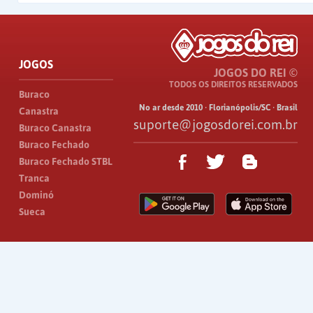
JOGOS
JOGOS DO REI ©
TODOS OS DIREITOS RESERVADOS
Buraco
No ar desde 2010 · Florianópolis/SC · Brasil
Canastra
suporte@jogosdorei.com.br
Buraco Canastra
Buraco Fechado
Buraco Fechado STBL
Tranca
Dominó
Sueca