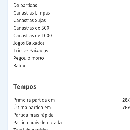
De partidas
Canastras Limpas
Canastras Sujas
Canastras de 500
Canastras de 1000
Jogos Baixados
Trincas Baixadas
Pegou o morto
Bateu
Tempos
Primeira partida em
28/
Última partida em
28/
Partida mais rápida
Partida mais demorada