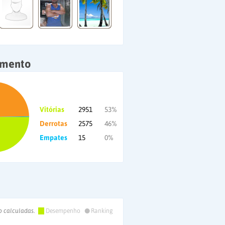
amento
Vitórias
2951
53%
Derrotas
2575
46%
Empates
15
0%
•
o calculadas.
Desempenho
Ranking