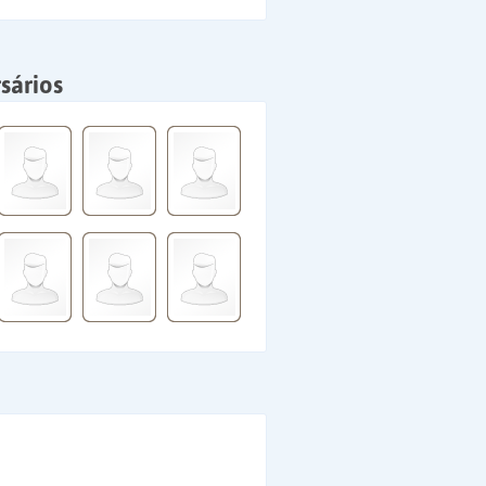
sários