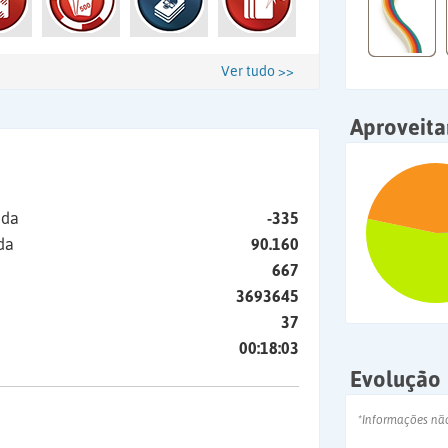
Ver tudo >>
Aproveit
ida
-335
da
90.160
667
3693645
37
00:18:03
Evolução
*Informações nã