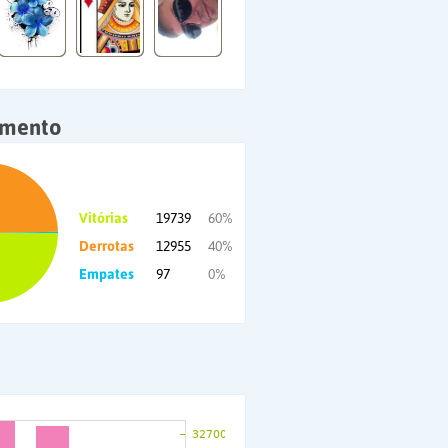
amento
Vitórias
19739
60%
Derrotas
12955
40%
Empates
97
0%