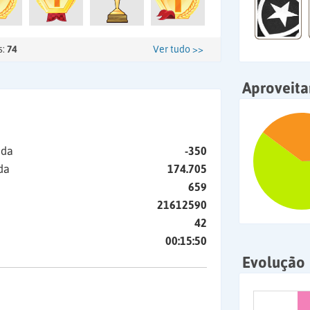
s:
74
Ver tudo >>
Aproveit
ida
-350
da
174.705
659
21612590
42
00:15:50
Evolução