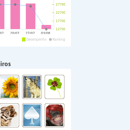
•
Desempenho
Ranking
iros