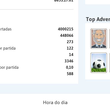
8653:17:01
Top Adver
artadas
4000215
448066
273
r partida
122
14
3346
por partida
0,10
588
Hora do dia