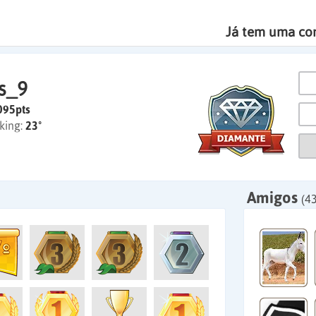
Já tem uma co
s_9
095pts
king:
23º
Amigos
(43