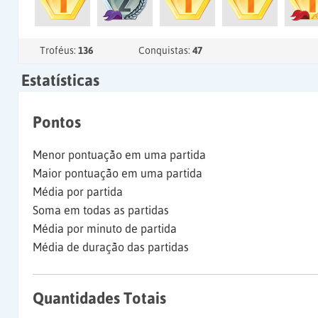
Troféus:
136
Conquistas:
47
Estatísticas
Pontos
Menor pontuação em uma partida
Maior pontuação em uma partida
Média por partida
Soma em todas as partidas
Média por minuto de partida
Média de duração das partidas
Quantidades Totais