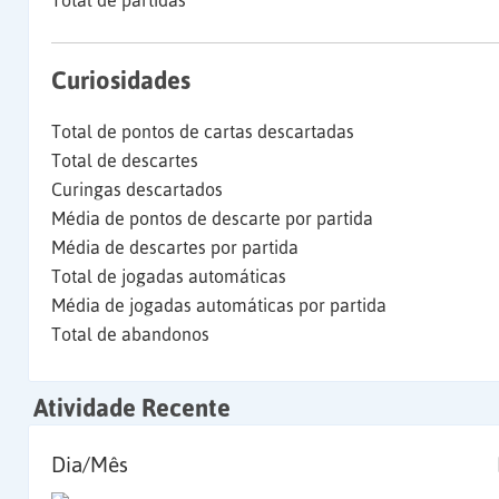
Total de partidas
Curiosidades
Total de pontos de cartas descartadas
Total de descartes
Curingas descartados
Média de pontos de descarte por partida
Média de descartes por partida
Total de jogadas automáticas
Média de jogadas automáticas por partida
Total de abandonos
Atividade Recente
Dia/Mês