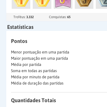
Troféus:
3.332
Conquistas:
65
Estatísticas
Pontos
Menor pontuação em uma partida
Maior pontuação em uma partida
Média por partida
Soma em todas as partidas
Média por minuto de partida
Média de duração das partidas
Quantidades Totais