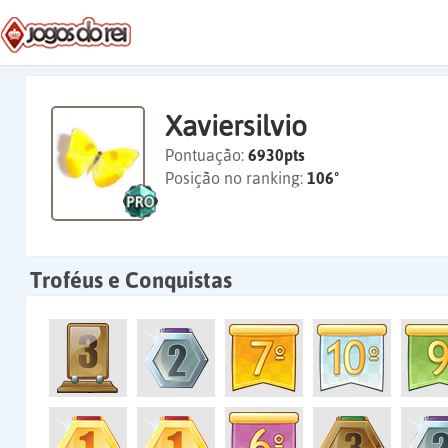
Xaviersilvio
Pontuação:
6930pts
Posição no ranking:
106º
Troféus e Conquistas