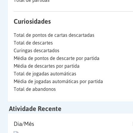
Total de partidas
Curiosidades
Total de pontos de cartas descartadas
Total de descartes
Curingas descartados
Média de pontos de descarte por partida
Média de descartes por partida
Total de jogadas automáticas
Média de jogadas automáticas por partida
Total de abandonos
Atividade Recente
Dia/Mês