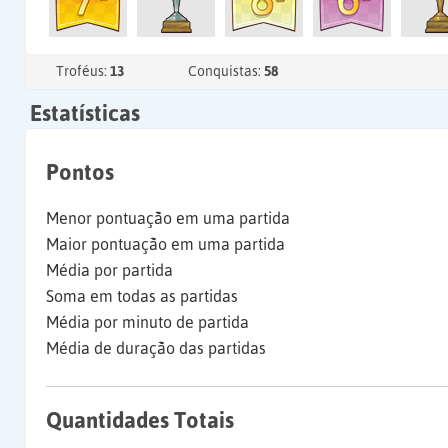
Troféus:
13
Conquistas:
58
Estatísticas
Pontos
Menor pontuação em uma partida
Maior pontuação em uma partida
Média por partida
Soma em todas as partidas
Média por minuto de partida
Média de duração das partidas
Quantidades Totais