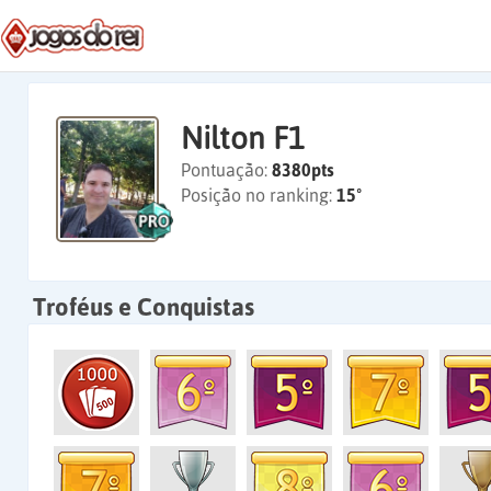
Nilton F1
Pontuação:
8380pts
Posição no ranking:
15º
Troféus e Conquistas