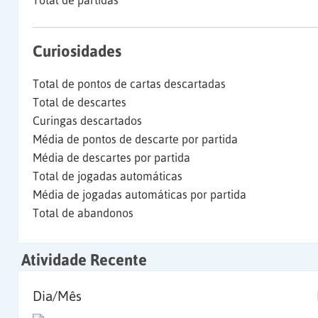
Total de partidas
Curiosidades
Total de pontos de cartas descartadas
Total de descartes
Curingas descartados
Média de pontos de descarte por partida
Média de descartes por partida
Total de jogadas automáticas
Média de jogadas automáticas por partida
Total de abandonos
Atividade Recente
Dia/Mês