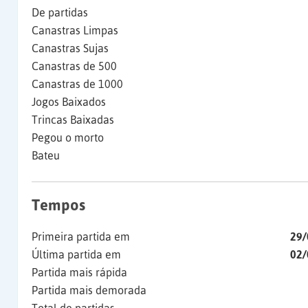
De partidas
Canastras Limpas
Canastras Sujas
Canastras de 500
Canastras de 1000
Jogos Baixados
Trincas Baixadas
Pegou o morto
Bateu
Tempos
Primeira partida em
29/
Última partida em
02/
Partida mais rápida
Partida mais demorada