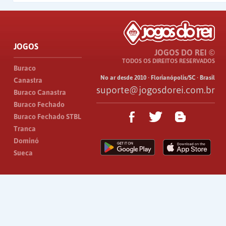
JOGOS
JOGOS DO REI ©
TODOS OS DIREITOS RESERVADOS
Buraco
No ar desde 2010 · Florianópolis/SC · Brasil
Canastra
suporte@jogosdorei.com.br
Buraco Canastra
Buraco Fechado
Buraco Fechado STBL
Tranca
Dominó
Sueca