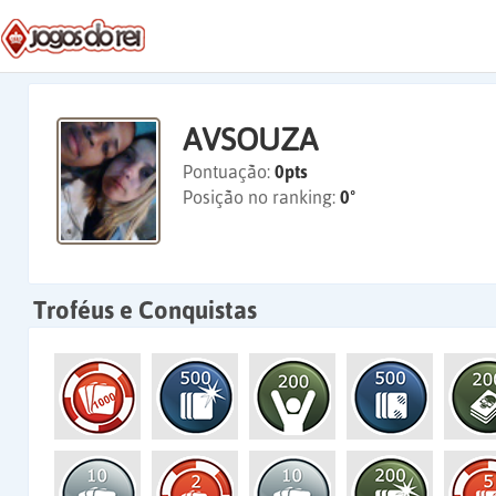
AVSOUZA
Pontuação:
0pts
Posição no ranking:
0º
Troféus e Conquistas