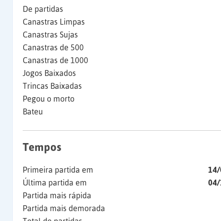
De partidas
Canastras Limpas
Canastras Sujas
Canastras de 500
Canastras de 1000
Jogos Baixados
Trincas Baixadas
Pegou o morto
Bateu
Tempos
Primeira partida em
14/
Última partida em
04/
Partida mais rápida
Partida mais demorada