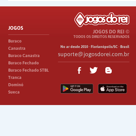
JOGOS
JOGOS DO REI ©
TODOS OS DIREITOS RESERVADOS
Buraco
No ar desde 2010 · Florianópolis/SC · Brasil
Canastra
suporte@jogosdorei.com.br
Buraco Canastra
Buraco Fechado
Buraco Fechado STBL
Tranca
Dominó
Sueca