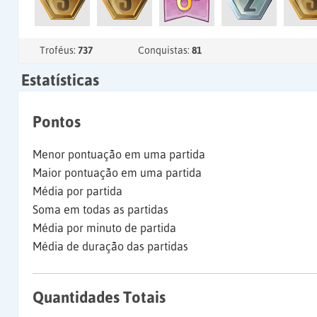
Troféus:
737
Conquistas:
81
Estatísticas
Pontos
Menor pontuação em uma partida
Maior pontuação em uma partida
Média por partida
Soma em todas as partidas
Média por minuto de partida
Média de duração das partidas
Quantidades Totais