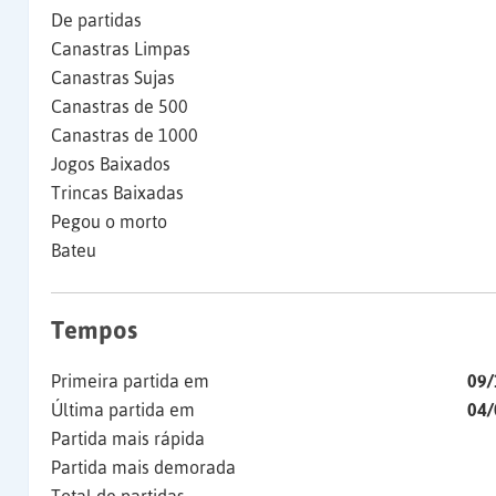
De partidas
Canastras Limpas
Canastras Sujas
Canastras de 500
Canastras de 1000
Jogos Baixados
Trincas Baixadas
Pegou o morto
Bateu
Tempos
Primeira partida em
09/
Última partida em
04/
Partida mais rápida
Partida mais demorada