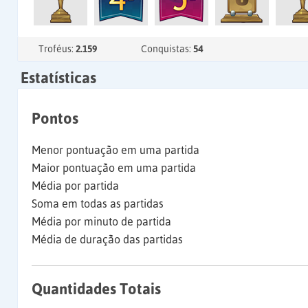
Troféus:
2.159
Conquistas:
54
Estatísticas
Pontos
Menor pontuação em uma partida
Maior pontuação em uma partida
Média por partida
Soma em todas as partidas
Média por minuto de partida
Média de duração das partidas
Quantidades Totais