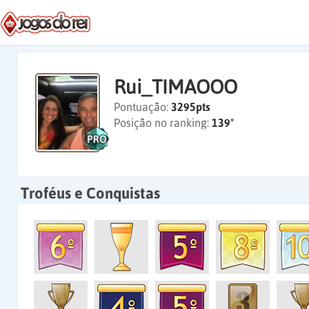
Rui_TIMAOOO
Pontuação:
3295pts
Posição no ranking:
139º
Troféus e Conquistas