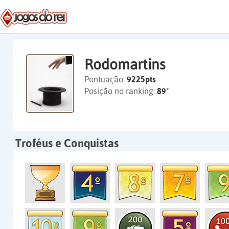
Rodomartins
Pontuação:
9225pts
Posição no ranking:
89º
Troféus e Conquistas