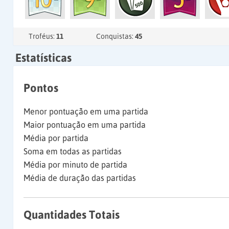
Troféus:
11
Conquistas:
45
Estatísticas
Pontos
Menor pontuação em uma partida
Maior pontuação em uma partida
Média por partida
Soma em todas as partidas
Média por minuto de partida
Média de duração das partidas
Quantidades Totais