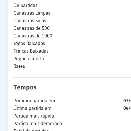
De partidas
Canastras Limpas
Canastras Sujas
Canastras de 500
Canastras de 1000
Jogos Baixados
Trincas Baixadas
Pegou o morto
Bateu
Tempos
Primeira partida em
07/
Última partida em
09/
Partida mais rápida
Partida mais demorada