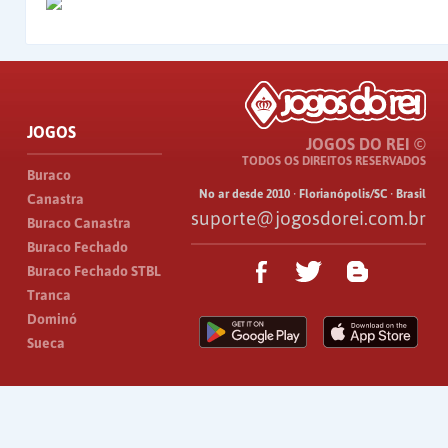
JOGOS
JOGOS DO REI ©
TODOS OS DIREITOS RESERVADOS
Buraco
No ar desde 2010 · Florianópolis/SC · Brasil
Canastra
suporte@jogosdorei.com.br
Buraco Canastra
Buraco Fechado
Buraco Fechado STBL
Tranca
Dominó
Sueca