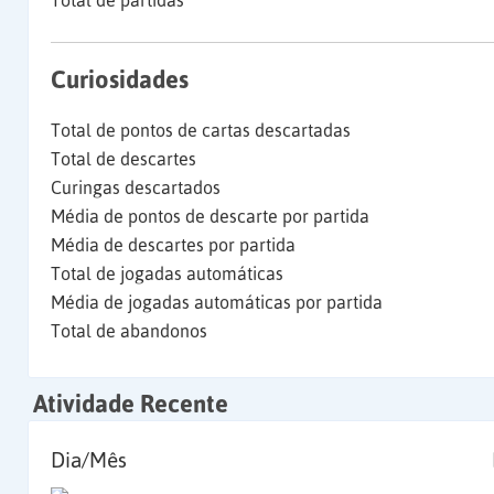
Total de partidas
Curiosidades
Total de pontos de cartas descartadas
Total de descartes
Curingas descartados
Média de pontos de descarte por partida
Média de descartes por partida
Total de jogadas automáticas
Média de jogadas automáticas por partida
Total de abandonos
Atividade Recente
Dia/Mês