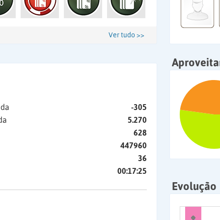
Ver tudo >>
Aproveit
ida
-305
da
5.270
628
447960
36
00:17:25
Evolução