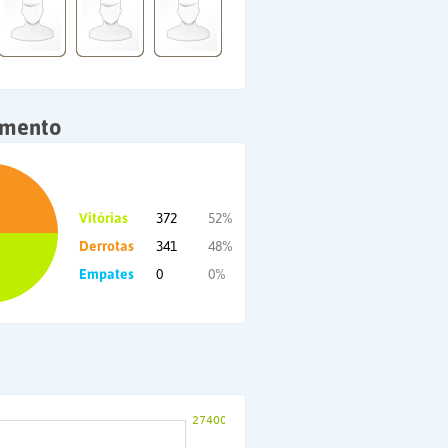
amento
Vitórias
372
52%
Derrotas
341
48%
Empates
0
0%