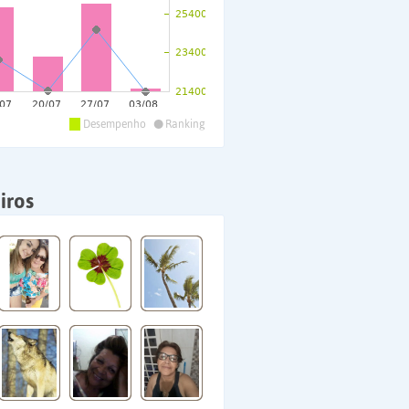
•
Desempenho
Ranking
iros