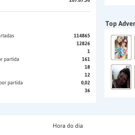
207:07:30
Top Adver
artadas
114865
12826
1
r partida
161
18
12
por partida
0,02
36
Hora do dia