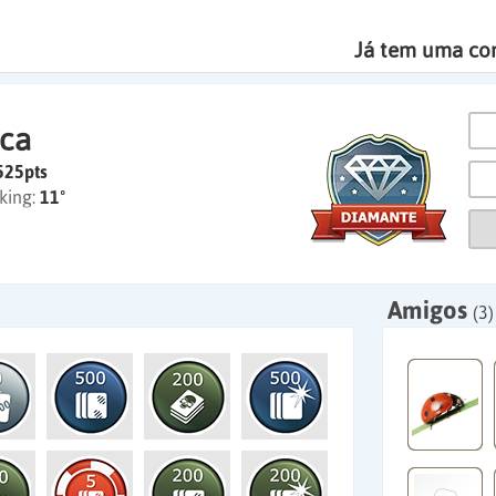
Já tem uma co
rca
525pts
king:
11º
Amigos
(3)