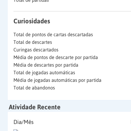
Total de partidas
Curiosidades
Total de pontos de cartas descartadas
Total de descartes
Curingas descartados
Média de pontos de descarte por partida
Média de descartes por partida
Total de jogadas automáticas
Média de jogadas automáticas por partida
Total de abandonos
Atividade Recente
Dia/Mês