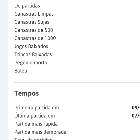
De partidas
Canastras Limpas
Canastras Sujas
Canastras de 500
Canastras de 1000
Jogos Baixados
Trincas Baixadas
Pegou o morto
Bateu
Tempos
Primeira partida em
09/
Última partida em
07/
Partida mais rápida
Partida mais demorada