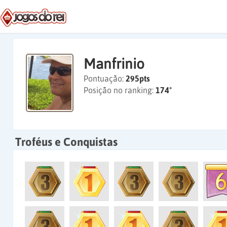
Manfrinio
Pontuação:
295pts
Posição no ranking:
174º
Troféus e Conquistas