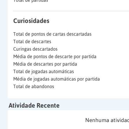
Total de partidas
Curiosidades
Total de pontos de cartas descartadas
Total de descartes
Curingas descartados
Média de pontos de descarte por partida
Média de descartes por partida
Total de jogadas automáticas
Média de jogadas automáticas por partida
Total de abandonos
Atividade Recente
Nenhuma atividad