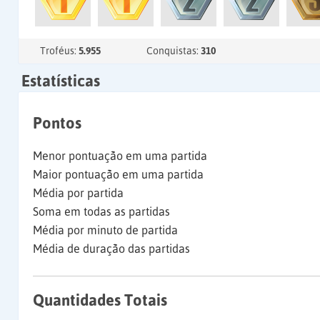
Troféus:
5.955
Conquistas:
310
Estatísticas
Pontos
Menor pontuação em uma partida
Maior pontuação em uma partida
Média por partida
Soma em todas as partidas
Média por minuto de partida
Média de duração das partidas
Quantidades Totais