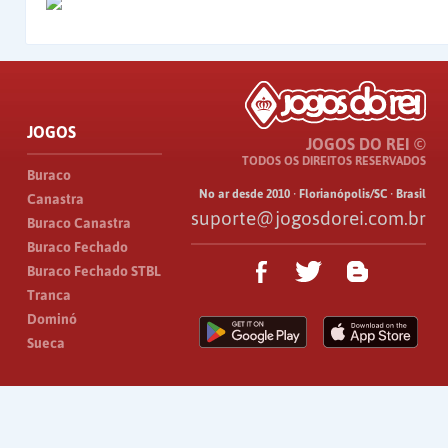
JOGOS
JOGOS DO REI ©
TODOS OS DIREITOS RESERVADOS
Buraco
No ar desde 2010 · Florianópolis/SC · Brasil
Canastra
suporte@jogosdorei.com.br
Buraco Canastra
Buraco Fechado
Buraco Fechado STBL
Tranca
Dominó
Sueca