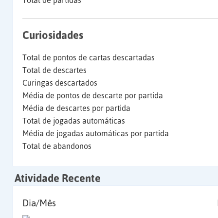
Total de partidas
Curiosidades
Total de pontos de cartas descartadas
Total de descartes
Curingas descartados
Média de pontos de descarte por partida
Média de descartes por partida
Total de jogadas automáticas
Média de jogadas automáticas por partida
Total de abandonos
Atividade Recente
Dia/Mês