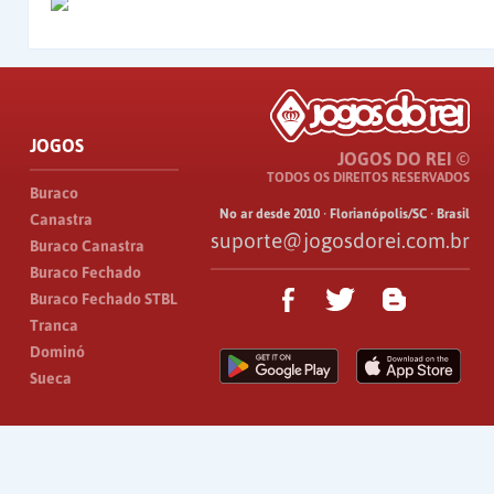
JOGOS
JOGOS DO REI ©
TODOS OS DIREITOS RESERVADOS
Buraco
No ar desde 2010 · Florianópolis/SC · Brasil
Canastra
suporte@jogosdorei.com.br
Buraco Canastra
Buraco Fechado
Buraco Fechado STBL
Tranca
Dominó
Sueca