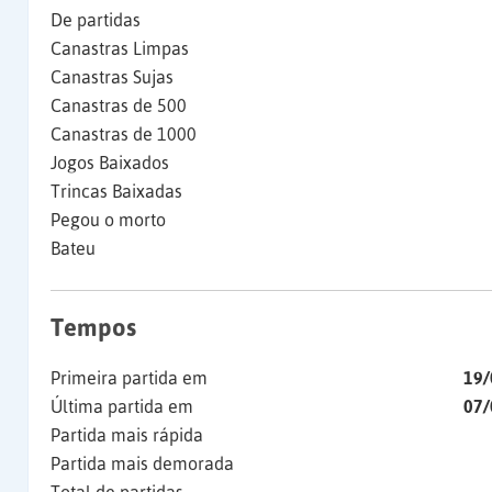
De partidas
Canastras Limpas
Canastras Sujas
Canastras de 500
Canastras de 1000
Jogos Baixados
Trincas Baixadas
Pegou o morto
Bateu
Tempos
Primeira partida em
19/
Última partida em
07/
Partida mais rápida
Partida mais demorada