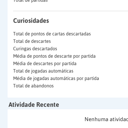
Total de partidas
Curiosidades
Total de pontos de cartas descartadas
Total de descartes
Curingas descartados
Média de pontos de descarte por partida
Média de descartes por partida
Total de jogadas automáticas
Média de jogadas automáticas por partida
Total de abandonos
Atividade Recente
Nenhuma atividad