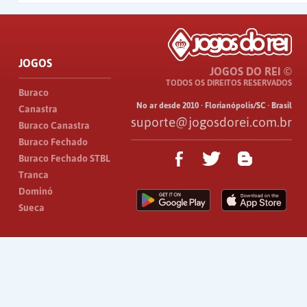
JOGOS
JOGOS DO REI ©
TODOS OS DIREITOS RESERVADOS
Buraco
No ar desde 2010 · Florianópolis/SC · Brasil
Canastra
suporte@jogosdorei.com.br
Buraco Canastra
Buraco Fechado
Buraco Fechado STBL
Tranca
Dominó
Sueca