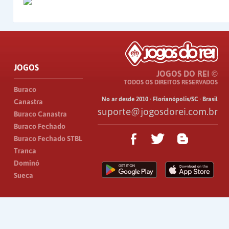
JOGOS
JOGOS DO REI ©
TODOS OS DIREITOS RESERVADOS
Buraco
No ar desde 2010 · Florianópolis/SC · Brasil
Canastra
suporte@jogosdorei.com.br
Buraco Canastra
Buraco Fechado
Buraco Fechado STBL
Tranca
Dominó
Sueca