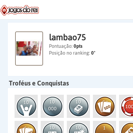
lambao75
Pontuação:
0pts
Posição no ranking:
0º
Troféus e Conquistas