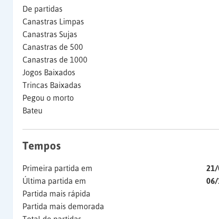
De partidas
Canastras Limpas
Canastras Sujas
Canastras de 500
Canastras de 1000
Jogos Baixados
Trincas Baixadas
Pegou o morto
Bateu
Tempos
Primeira partida em
21/
Última partida em
06/
Partida mais rápida
Partida mais demorada