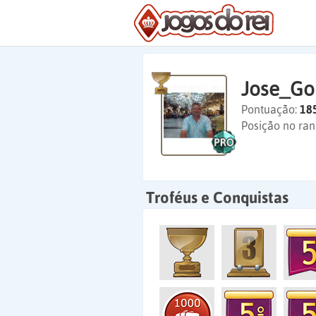
Jose_G
Pontuação:
18
Posição no ran
Troféus e Conquistas