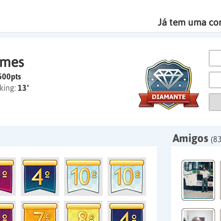
Já tem uma co
omes
500pts
king:
13º
Amigos
(83