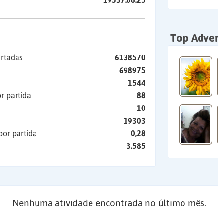
19537:06:25
Top Adver
artadas
6138570
698975
1544
r partida
88
10
19303
por partida
0,28
3.585
Nenhuma atividade encontrada no último mês.