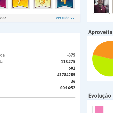
s:
62
Ver tudo >>
Aproveit
ida
-375
da
118.275
601
41784285
36
00:16:52
Evolução