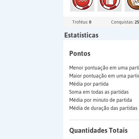
Troféus:
0
Conquistas:
25
Estatísticas
Pontos
Menor pontuação em uma part
Maior pontuação em uma parti
Média por partida
Soma em todas as partidas
Média por minuto de partida
Média de duração das partidas
Quantidades Totais