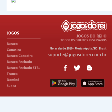
JOGOS
JOGOS DO REI ©
TODOS OS DIREITOS RESERVADOS
Buraco
No ar desde 2010 · Florianópolis/SC · Brasil
Canastra
suporte@jogosdorei.com.br
Buraco Canastra
Buraco Fechado
Buraco Fechado STBL
Tranca
Dominó
Sueca