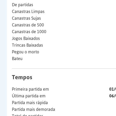
De partidas
Canastras Limpas
Canastras Sujas
Canastras de 500
Canastras de 1000
Jogos Baixados
Trincas Baixadas
Pegou o morto
Bateu
Tempos
Primeira partida em
01/
Última partida em
06/
Partida mais rápida
Partida mais demorada