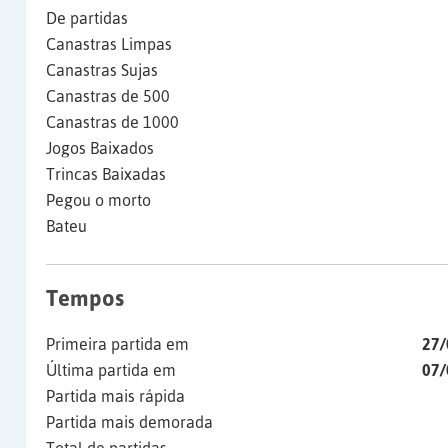
De partidas
Canastras Limpas
Canastras Sujas
Canastras de 500
Canastras de 1000
Jogos Baixados
Trincas Baixadas
Pegou o morto
Bateu
Tempos
Primeira partida em
27/
Última partida em
07/
Partida mais rápida
Partida mais demorada