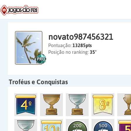
novato987456321
Pontuação:
13285pts
Posição no ranking:
35º
Troféus e Conquistas