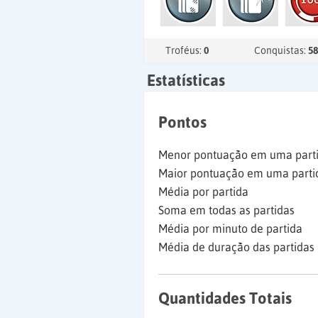
Troféus:
0
Conquistas:
58
Estatísticas
Pontos
Menor pontuação em uma part
Maior pontuação em uma parti
Média por partida
Soma em todas as partidas
Média por minuto de partida
Média de duração das partidas
Quantidades Totais