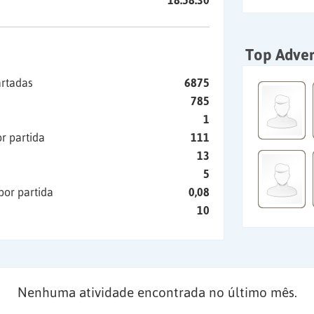
18:58:30
Top Adver
artadas
6875
785
1
r partida
111
13
5
por partida
0,08
10
Nenhuma atividade encontrada no último mês.