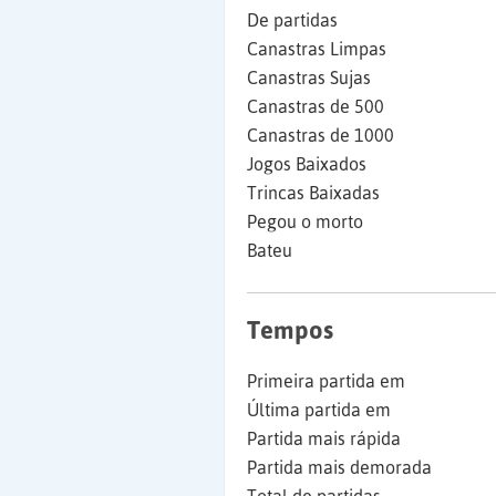
De partidas
Canastras Limpas
Canastras Sujas
Canastras de 500
Canastras de 1000
Jogos Baixados
Trincas Baixadas
Pegou o morto
Bateu
Tempos
Primeira partida em
Última partida em
Partida mais rápida
Partida mais demorada