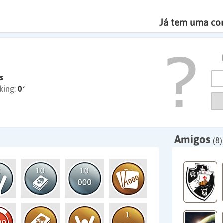
Já tem uma co
s
king:
0º
Amigos
(8)