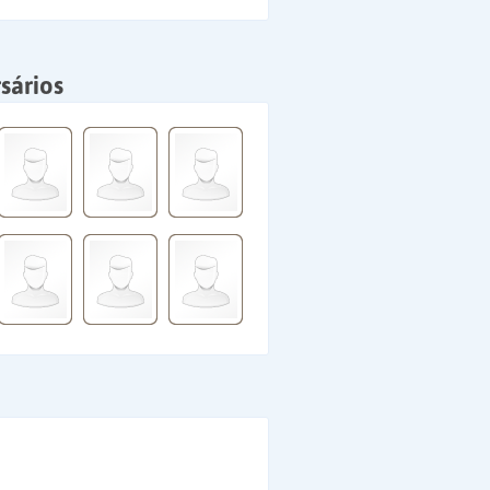
sários