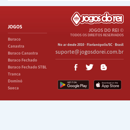
JOGOS
JOGOS DO REI ©
TODOS OS DIREITOS RESERVADOS
Buraco
No ar desde 2010 · Florianópolis/SC · Brasil
Canastra
suporte@jogosdorei.com.br
Buraco Canastra
Buraco Fechado
Buraco Fechado STBL
Tranca
Dominó
Sueca