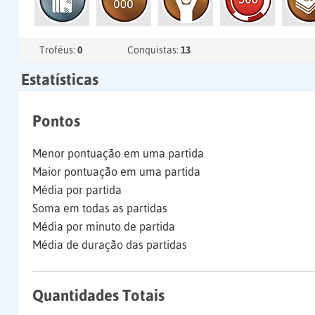
Troféus:
0
Conquistas:
13
Estatísticas
Pontos
Menor pontuação em uma partida
Maior pontuação em uma partida
Média por partida
Soma em todas as partidas
Média por minuto de partida
Média de duração das partidas
Quantidades Totais