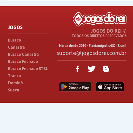
JOGOS
JOGOS DO REI ©
TODOS OS DIREITOS RESERVADOS
Buraco
No ar desde 2010 · Florianópolis/SC · Brasil
Canastra
suporte@jogosdorei.com.br
Buraco Canastra
Buraco Fechado
Buraco Fechado STBL
Tranca
Dominó
Sueca