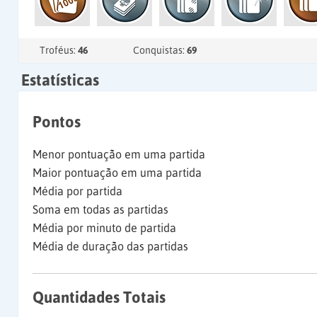
Troféus:
46
Conquistas:
69
Estatísticas
Pontos
Menor pontuação em uma partida
Maior pontuação em uma partida
Média por partida
Soma em todas as partidas
Média por minuto de partida
Média de duração das partidas
Quantidades Totais