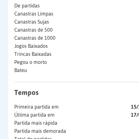
De partidas
Canastras Limpas
Canastras Sujas
Canastras de 500
Canastras de 1000
Jogos Baixados
Trincas Baixadas
Pegou o morto
Bateu
Tempos
Primeira partida em
15/
Última partida em
17/
Partida mais rápida
Partida mais demorada