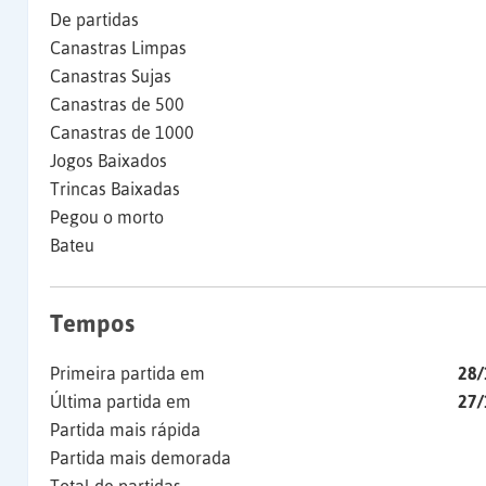
De partidas
Canastras Limpas
Canastras Sujas
Canastras de 500
Canastras de 1000
Jogos Baixados
Trincas Baixadas
Pegou o morto
Bateu
Tempos
Primeira partida em
28/
Última partida em
27/
Partida mais rápida
Partida mais demorada