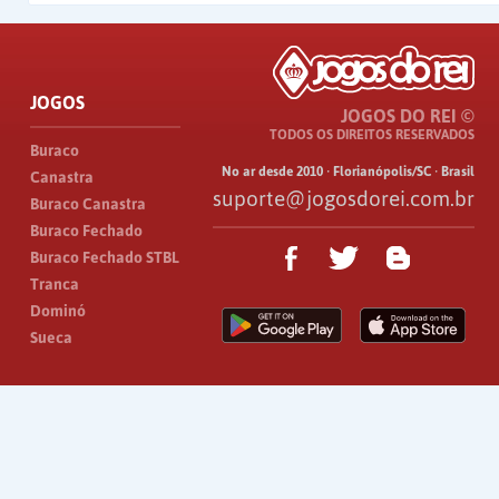
JOGOS
JOGOS DO REI ©
TODOS OS DIREITOS RESERVADOS
Buraco
No ar desde 2010 · Florianópolis/SC · Brasil
Canastra
suporte@jogosdorei.com.br
Buraco Canastra
Buraco Fechado
Buraco Fechado STBL
Tranca
Dominó
Sueca