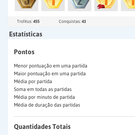
Troféus:
455
Conquistas:
43
Estatísticas
Pontos
Menor pontuação em uma partida
Maior pontuação em uma partida
Média por partida
Soma em todas as partidas
Média por minuto de partida
Média de duração das partidas
Quantidades Totais