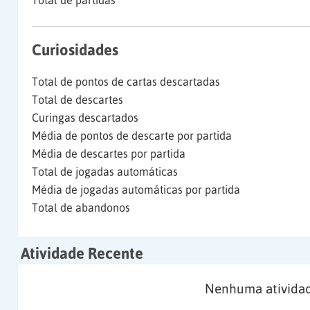
Total de partidas
Curiosidades
Total de pontos de cartas descartadas
Total de descartes
Curingas descartados
Média de pontos de descarte por partida
Média de descartes por partida
Total de jogadas automáticas
Média de jogadas automáticas por partida
Total de abandonos
Atividade Recente
Nenhuma atividad