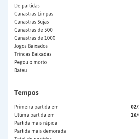
De partidas
Canastras Limpas
Canastras Sujas
Canastras de 500
Canastras de 1000
Jogos Baixados
Trincas Baixadas
Pegou o morto
Bateu
Tempos
Primeira partida em
02/
Última partida em
16/
Partida mais rápida
Partida mais demorada