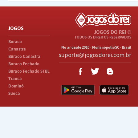
JOGOS
JOGOS DO REI ©
TODOS OS DIREITOS RESERVADOS
Buraco
No ar desde 2010 · Florianópolis/SC · Brasil
Canastra
suporte@jogosdorei.com.br
Buraco Canastra
Buraco Fechado
Buraco Fechado STBL
Tranca
Dominó
Sueca