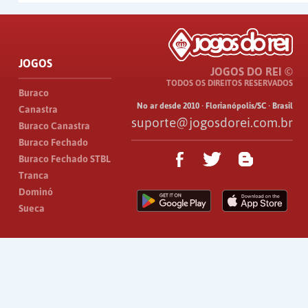
JOGOS
JOGOS DO REI ©
TODOS OS DIREITOS RESERVADOS
Buraco
No ar desde 2010 · Florianópolis/SC · Brasil
Canastra
suporte@jogosdorei.com.br
Buraco Canastra
Buraco Fechado
Buraco Fechado STBL
Tranca
Dominó
Sueca