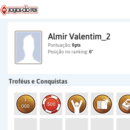
Almir Valentim_2
Pontuação:
0pts
Posição no ranking:
0º
Troféus e Conquistas