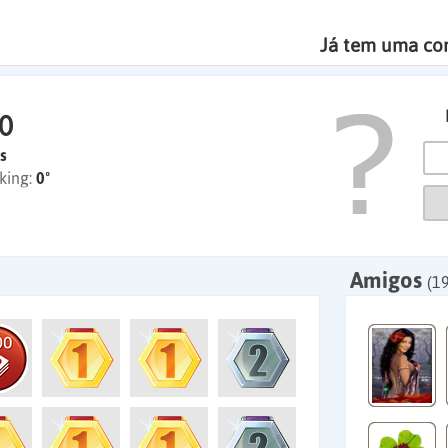
Já tem uma co
0
s
king:
0º
Amigos
(1