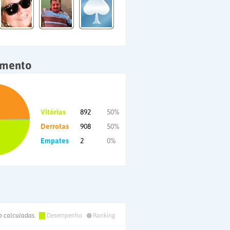
amento
Vitórias
892
50%
Derrotas
908
50%
Empates
2
0%
•
o calculadas.
Desempenho
Ranking