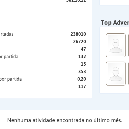
562:10:11
Top Adver
artadas
238010
26720
47
r partida
132
15
353
por partida
0,20
117
Nenhuma atividade encontrada no último mês.