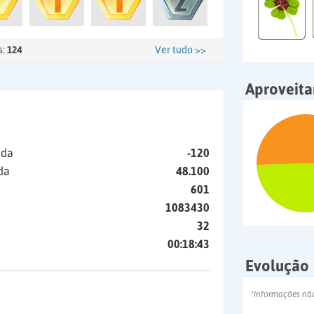
s:
124
Ver tudo >>
Aproveit
ida
-120
da
48.100
601
1083430
32
00:18:43
Evolução
*Informações nã