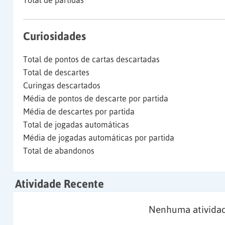
Total de partidas
Curiosidades
Total de pontos de cartas descartadas
Total de descartes
Curingas descartados
Média de pontos de descarte por partida
Média de descartes por partida
Total de jogadas automáticas
Média de jogadas automáticas por partida
Total de abandonos
Atividade Recente
Nenhuma atividad