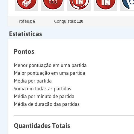
Troféus:
6
Conquistas:
120
Estatísticas
Pontos
Menor pontuação em uma partida
Maior pontuação em uma partida
Média por partida
Soma em todas as partidas
Média por minuto de partida
Média de duração das partidas
Quantidades Totais