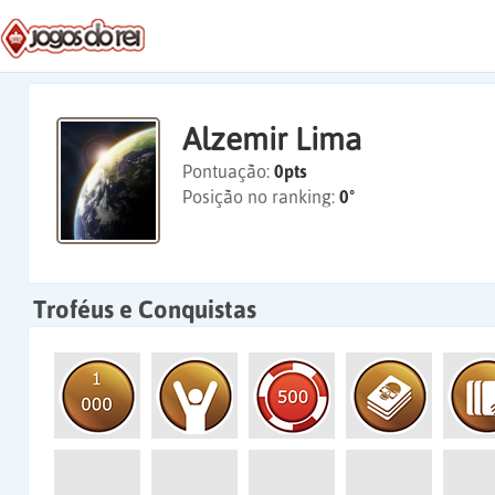
Alzemir Lima
Pontuação:
0pts
Posição no ranking:
0º
Troféus e Conquistas