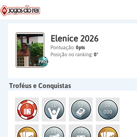
Elenice 2026
Pontuação:
0pts
Posição no ranking:
0º
Troféus e Conquistas