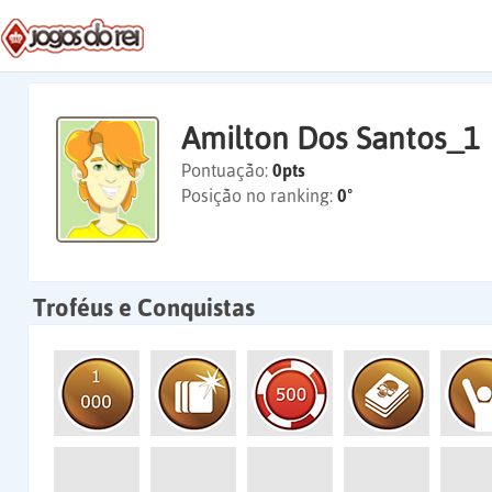
Amilton Dos Santos_1
Pontuação:
0pts
Posição no ranking:
0º
Troféus e Conquistas