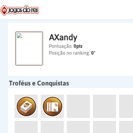
AXandy
Pontuação:
0pts
Posição no ranking:
0º
Troféus e Conquistas