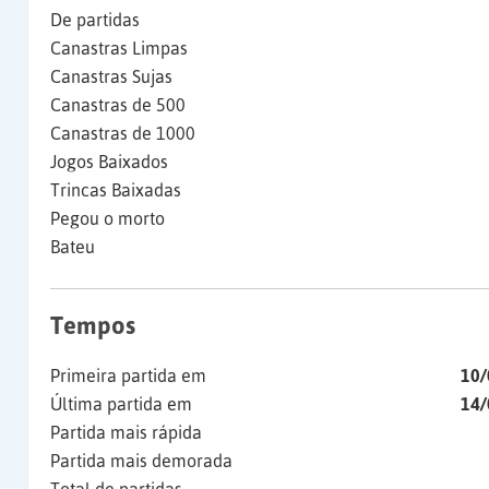
De partidas
Canastras Limpas
Canastras Sujas
Canastras de 500
Canastras de 1000
Jogos Baixados
Trincas Baixadas
Pegou o morto
Bateu
Tempos
Primeira partida em
10/
Última partida em
14/
Partida mais rápida
Partida mais demorada