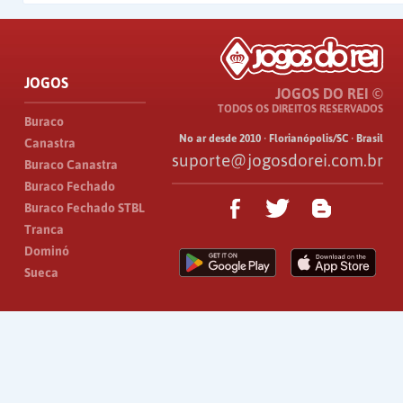
JOGOS
JOGOS DO REI ©
TODOS OS DIREITOS RESERVADOS
Buraco
No ar desde 2010 · Florianópolis/SC · Brasil
Canastra
suporte@jogosdorei.com.br
Buraco Canastra
Buraco Fechado
Buraco Fechado STBL
Tranca
Dominó
Sueca