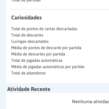
Total de partidas
Curiosidades
Total de pontos de cartas descartadas
Total de descartes
Curingas descartados
Média de pontos de descarte por partida
Média de descartes por partida
Total de jogadas automáticas
Média de jogadas automáticas por partida
Total de abandonos
Atividade Recente
Nenhuma atividad