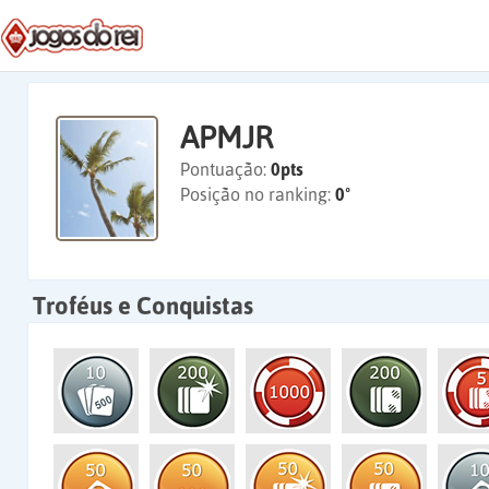
APMJR
Pontuação:
0pts
Posição no ranking:
0º
Troféus e Conquistas