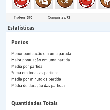
Troféus:
370
Conquistas:
73
Estatísticas
Pontos
Menor pontuação em uma partida
Maior pontuação em uma partida
Média por partida
Soma em todas as partidas
Média por minuto de partida
Média de duração das partidas
Quantidades Totais