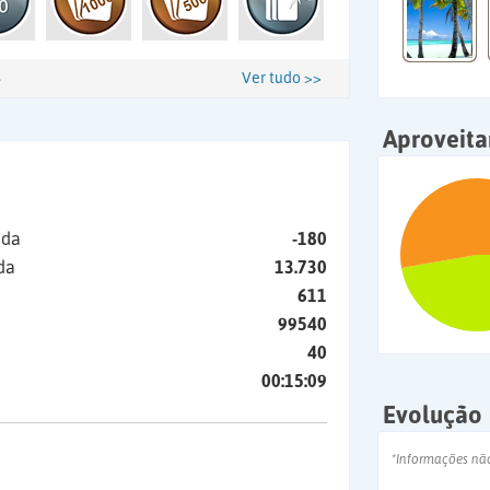
Ver tudo >>
Aproveit
ida
-180
da
13.730
611
99540
40
00:15:09
Evolução
*Informações nã