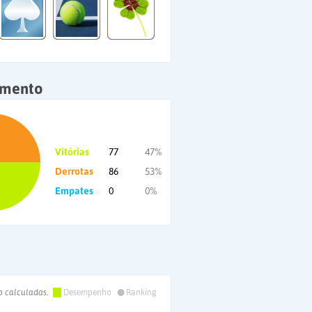
amento
Vitórias
77
47%
Derrotas
86
53%
Empates
0
0%
•
o calculadas.
Desempenho
Ranking