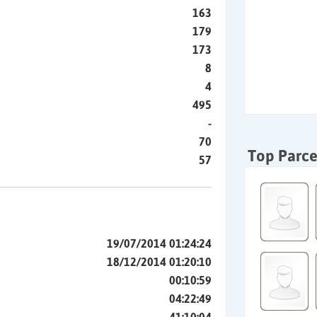
163
179
173
8
4
495
-
70
Top Parce
57
19/07/2014 01:24:24
18/12/2014 01:20:10
00:10:59
04:22:49