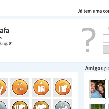
Já tem uma co
rafa
s
king:
0º
Amigos
(1