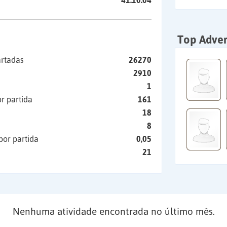
41:10:04
Top Adver
artadas
26270
2910
1
r partida
161
18
8
por partida
0,05
21
Nenhuma atividade encontrada no último mês.