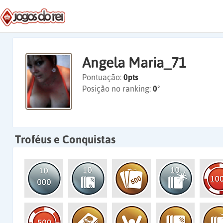
Angela Maria_71
Pontuação:
0pts
Posição no ranking:
0º
Troféus e Conquistas