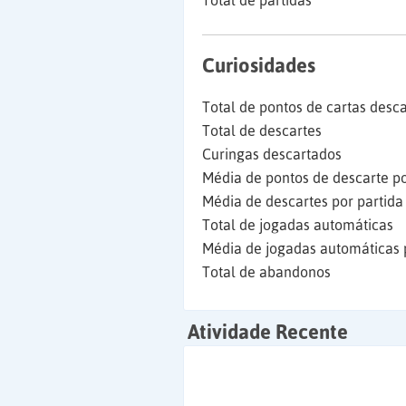
Total de partidas
Curiosidades
Total de pontos de cartas desc
Total de descartes
Curingas descartados
Média de pontos de descarte po
Média de descartes por partida
Total de jogadas automáticas
Média de jogadas automáticas 
Total de abandonos
Atividade Recente