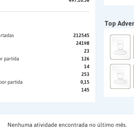
497:10:56
Top Adver
artadas
212545
24198
23
r partida
126
14
253
por partida
0,15
145
Nenhuma atividade encontrada no último mês.