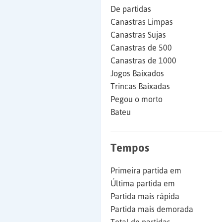
De partidas
Canastras Limpas
Canastras Sujas
Canastras de 500
Canastras de 1000
Jogos Baixados
Trincas Baixadas
Pegou o morto
Bateu
Tempos
Primeira partida em
Última partida em
Partida mais rápida
Partida mais demorada