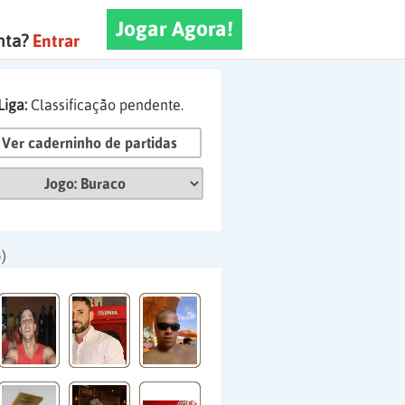
Jogar Agora!
nta?
Entrar
Liga:
Classificação pendente.
Ver caderninho de partidas
)