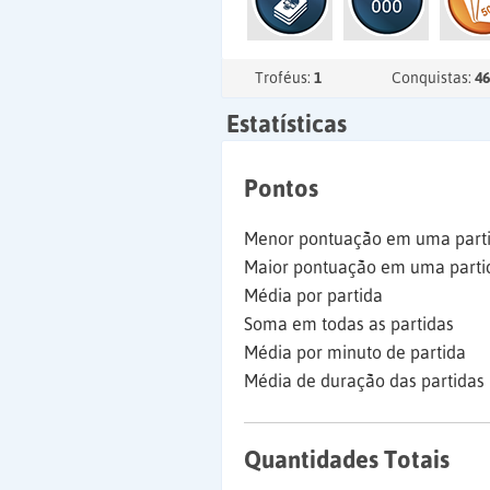
Troféus:
1
Conquistas:
46
Estatísticas
Pontos
Menor pontuação em uma part
Maior pontuação em uma parti
Média por partida
Soma em todas as partidas
Média por minuto de partida
Média de duração das partidas
Quantidades Totais