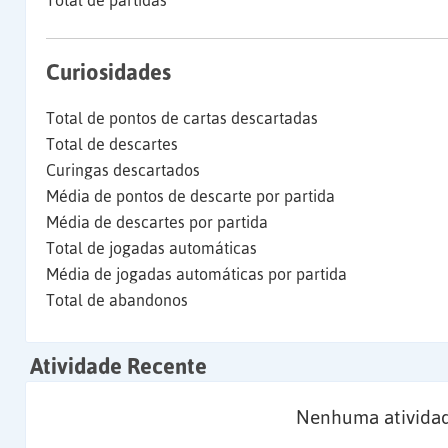
Total de partidas
Curiosidades
Total de pontos de cartas descartadas
Total de descartes
Curingas descartados
Média de pontos de descarte por partida
Média de descartes por partida
Total de jogadas automáticas
Média de jogadas automáticas por partida
Total de abandonos
Atividade Recente
Nenhuma atividad