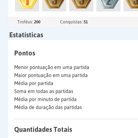
Troféus:
200
Conquistas:
51
Estatísticas
Pontos
Menor pontuação em uma partida
Maior pontuação em uma partida
Média por partida
Soma em todas as partidas
Média por minuto de partida
Média de duração das partidas
Quantidades Totais