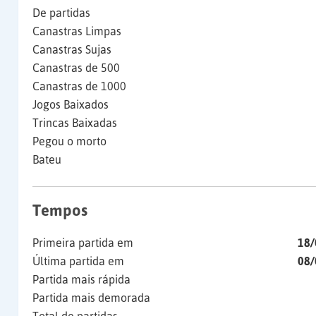
De partidas
Canastras Limpas
Canastras Sujas
Canastras de 500
Canastras de 1000
Jogos Baixados
Trincas Baixadas
Pegou o morto
Bateu
Tempos
Primeira partida em
18/
Última partida em
08/
Partida mais rápida
Partida mais demorada