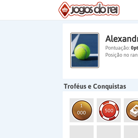
Alexand
Pontuação:
0pt
Posição no ran
Troféus e Conquistas