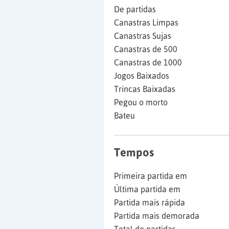
De partidas
Canastras Limpas
Canastras Sujas
Canastras de 500
Canastras de 1000
Jogos Baixados
Trincas Baixadas
Pegou o morto
Bateu
Tempos
Primeira partida em
Última partida em
Partida mais rápida
Partida mais demorada