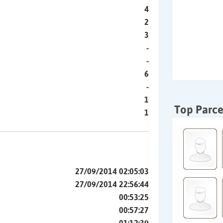
4
2
3
-
-
6
-
1
Top Parce
1
27/09/2014 02:05:03
27/09/2014 22:56:44
00:53:25
00:57:27