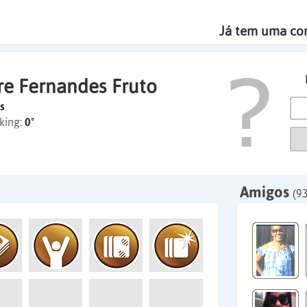
Já tem uma co
re Fernandes Fruto
s
king:
0º
Amigos
(93