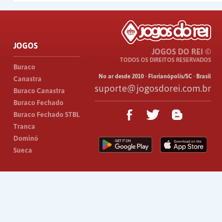
JOGOS
JOGOS DO REI ©
TODOS OS DIREITOS RESERVADOS
Buraco
No ar desde 2010 · Florianópolis/SC · Brasil
Canastra
suporte@jogosdorei.com.br
Buraco Canastra
Buraco Fechado
Buraco Fechado STBL
Tranca
Dominó
Sueca