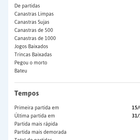
De partidas
Canastras Limpas
Canastras Sujas
Canastras de 500
Canastras de 1000
Jogos Baixados
Trincas Baixadas
Pegou o morto
Bateu
Tempos
Primeira partida em
15/
Última partida em
31/
Partida mais rápida
Partida mais demorada