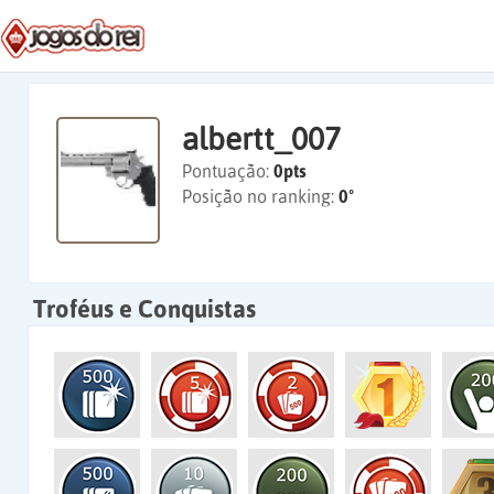
albertt_007
Pontuação:
0pts
Posição no ranking:
0º
Troféus e Conquistas