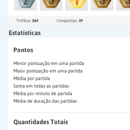
Troféus:
364
Conquistas:
39
Estatísticas
Pontos
Menor pontuação em uma partida
Maior pontuação em uma partida
Média por partida
Soma em todas as partidas
Média por minuto de partida
Média de duração das partidas
Quantidades Totais