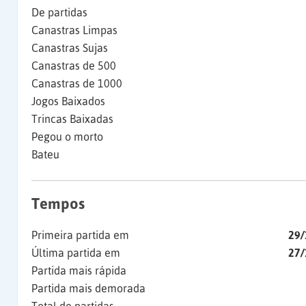
De partidas
Canastras Limpas
Canastras Sujas
Canastras de 500
Canastras de 1000
Jogos Baixados
Trincas Baixadas
Pegou o morto
Bateu
Tempos
Primeira partida em
29/
Última partida em
27/
Partida mais rápida
Partida mais demorada