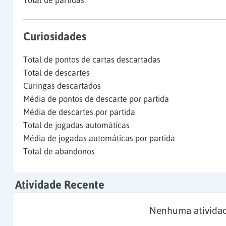
Total de partidas
Curiosidades
Total de pontos de cartas descartadas
Total de descartes
Curingas descartados
Média de pontos de descarte por partida
Média de descartes por partida
Total de jogadas automáticas
Média de jogadas automáticas por partida
Total de abandonos
Atividade Recente
Nenhuma atividad